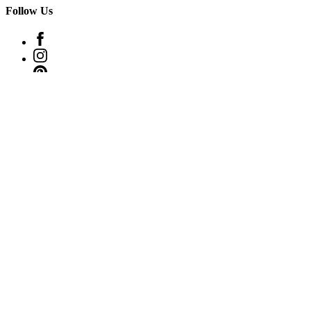
Follow Us
We Accept
© TP Apparel LLC 2012 - 2025
United States - $ USD